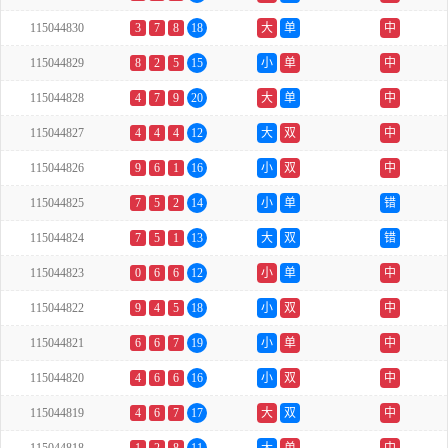
115044830
3
7
8
18
大
单
中
115044829
8
2
5
15
小
单
中
115044828
4
7
9
20
大
单
中
115044827
4
4
4
12
大
双
中
115044826
9
6
1
16
小
双
中
115044825
7
5
2
14
小
单
错
115044824
7
5
1
13
大
双
错
115044823
0
6
6
12
小
单
中
115044822
9
4
5
18
小
双
中
115044821
6
6
7
19
小
单
中
115044820
4
6
6
16
小
双
中
115044819
4
6
7
17
大
双
中