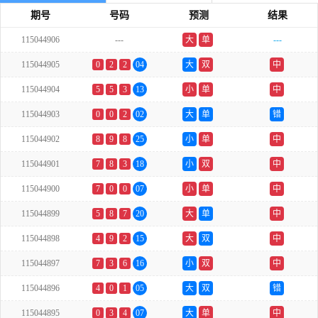
期号
号码
预测
结果
115044906
---
大
单
---
115044905
0
2
2
04
大
双
中
115044904
5
5
3
13
小
单
中
115044903
0
0
2
02
大
单
错
115044902
8
9
8
25
小
单
中
115044901
7
8
3
18
小
双
中
115044900
7
0
0
07
小
单
中
115044899
5
8
7
20
大
单
中
115044898
4
9
2
15
大
双
中
115044897
7
3
6
16
小
双
中
115044896
4
0
1
05
大
双
错
115044895
0
3
4
07
大
单
中