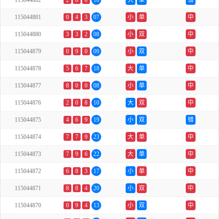
115044882
2
8
0
10
大
单
错
115044881
0
4
3
07
小
单
中
115044880
3
3
2
08
小
双
中
115044879
0
9
0
09
小
双
中
115044878
5
6
7
18
大
单
中
115044877
8
0
0
08
小
单
中
115044876
2
0
8
10
大
双
中
115044875
4
6
9
19
小
双
错
115044874
7
7
9
23
大
单
中
115044873
7
9
6
22
大
单
中
115044872
6
8
3
17
小
单
中
115044871
8
8
4
20
小
双
中
115044870
0
9
4
13
小
双
中