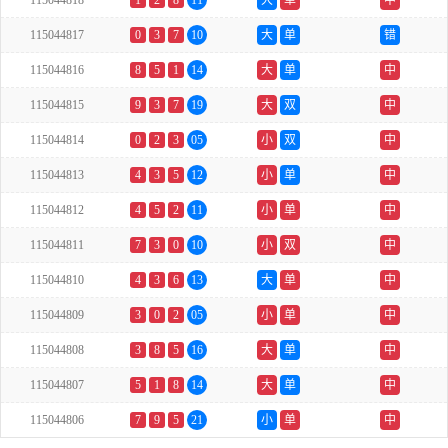
115044818
1
2
8
11
大
单
中
115044817
0
3
7
10
大
单
错
115044816
8
5
1
14
大
单
中
115044815
9
3
7
19
大
双
中
115044814
0
2
3
05
小
双
中
115044813
4
3
5
12
小
单
中
115044812
4
5
2
11
小
单
中
115044811
7
3
0
10
小
双
中
115044810
4
3
6
13
大
单
中
115044809
3
0
2
05
小
单
中
115044808
3
8
5
16
大
单
中
115044807
5
1
8
14
大
单
中
115044806
7
9
5
21
小
单
中