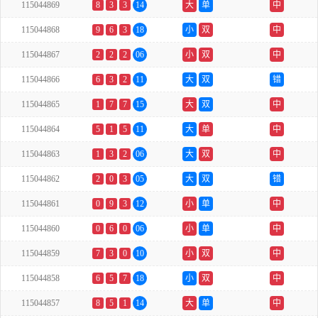
115044869
8
3
3
14
大
单
中
115044868
9
6
3
18
小
双
中
115044867
2
2
2
06
小
双
中
115044866
6
3
2
11
大
双
错
115044865
1
7
7
15
大
双
中
115044864
5
1
5
11
大
单
中
115044863
1
3
2
06
大
双
中
115044862
2
0
3
05
大
双
错
115044861
0
9
3
12
小
单
中
115044860
0
6
0
06
小
单
中
115044859
7
3
0
10
小
双
中
115044858
6
5
7
18
小
双
中
115044857
8
5
1
14
大
单
中