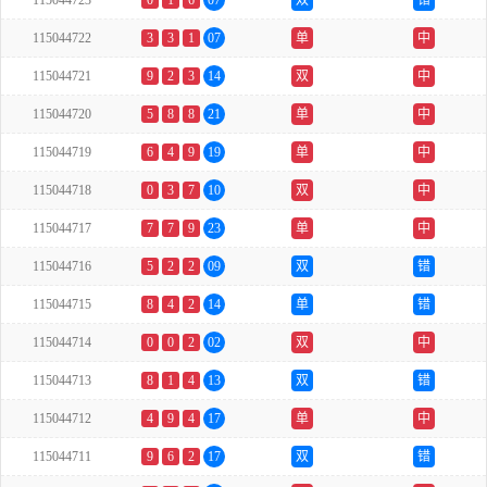
115044723
0
1
6
07
双
错
115044722
3
3
1
07
单
中
115044721
9
2
3
14
双
中
115044720
5
8
8
21
单
中
115044719
6
4
9
19
单
中
115044718
0
3
7
10
双
中
115044717
7
7
9
23
单
中
115044716
5
2
2
09
双
错
115044715
8
4
2
14
单
错
115044714
0
0
2
02
双
中
115044713
8
1
4
13
双
错
115044712
4
9
4
17
单
中
115044711
9
6
2
17
双
错