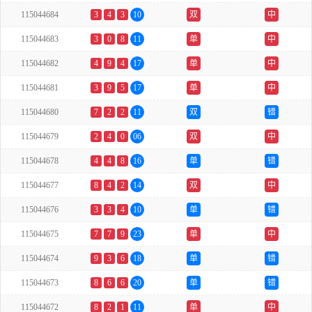
115044684
3
4
3
10
双
中
115044683
3
0
8
11
单
中
115044682
4
9
4
17
单
中
115044681
3
9
5
17
单
中
115044680
7
2
2
11
双
错
115044679
2
4
0
06
双
中
115044678
4
4
8
16
单
错
115044677
8
4
2
14
双
中
115044676
3
3
4
10
单
错
115044675
7
7
9
23
单
中
115044674
9
3
6
18
单
错
115044673
8
6
6
20
单
错
115044672
8
2
1
11
单
中