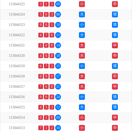
115044325
3
1
5
09
小
中
115044324
5
0
3
08
大
错
115044323
9
8
1
18
小
错
115044322
4
7
0
11
大
错
115044321
5
0
9
14
大
中
115044320
4
6
8
18
大
中
115044319
6
7
2
15
小
错
115044318
8
9
0
17
大
中
115044317
7
6
8
21
大
中
115044316
8
8
8
24
小
错
115044315
4
5
3
12
大
错
115044314
0
1
8
09
小
中
115044313
7
1
2
10
小
中