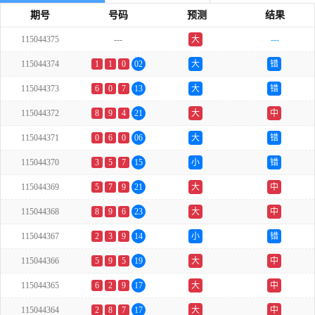
期号
号码
预测
结果
115044375
---
大
---
单
115044374
1
1
0
02
大
错
115044373
6
0
7
13
大
错
115044372
8
9
4
21
大
中
115044371
0
6
0
06
大
错
115044370
3
5
7
15
小
错
115044369
5
7
9
21
大
中
115044368
8
9
6
23
大
中
115044367
2
3
9
14
小
错
115044366
5
9
5
19
大
中
115044365
6
2
9
17
大
中
115044364
2
8
7
17
大
中