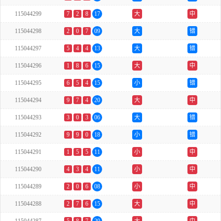
115044299
7
2
8
17
大
中
115044298
2
0
7
09
大
错
115044297
5
4
4
13
大
错
115044296
1
8
6
15
大
中
115044295
6
5
4
15
小
错
115044294
9
7
4
20
大
中
115044293
3
0
3
06
大
错
115044292
9
9
0
18
小
错
115044291
1
5
5
11
小
中
115044290
4
3
4
11
小
中
115044289
2
0
6
08
小
中
115044288
2
7
6
15
大
中