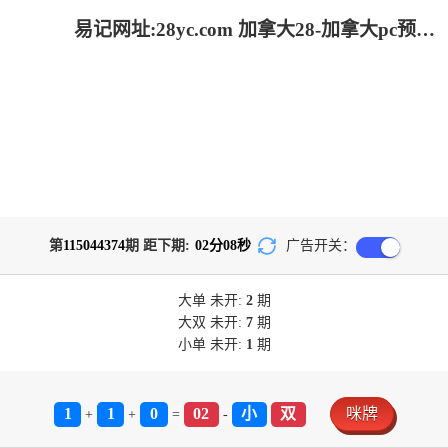
易记网址:28yc.com 加拿大28-加拿大pc预测结果走势|加拿大28预测开奖官网咪牌|pc走势最新预测_火热研究!
第
115044374
期 距下期:
02
分
08
秒
广告开关：
大单
未开:
2
期
大双
未开:
7
期
小单
未开:
1
期
1
1
0
02
小
双
咪牌
+
+
=
-