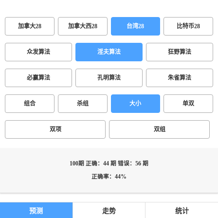
加拿大28
加拿大西28
台湾28
比特币28
众发算法
淫夫算法
狂野算法
必赢算法
孔明算法
朱雀算法
组合
杀组
大小
单双
双项
双组
100期 正确：44 期 错误：56 期
正确率：44%
预测
走势
统计