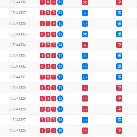
115044338
7
8
0
15
大
中
115044337
3
5
5
13
大
错
115044336
5
1
9
15
小
错
115044335
0
4
9
13
大
错
115044334
5
2
7
14
大
中
115044333
4
6
1
11
大
错
115044332
8
3
3
14
小
错
115044331
7
8
2
17
小
错
115044330
8
4
3
15
大
中
115044329
6
3
3
12
小
中
115044328
2
4
5
11
小
中
115044327
5
8
5
18
小
错
115044326
1
7
2
10
小
中