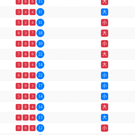
15
大
3
6
6
11
大
3
4
4
11
小
5
2
4
18
大
8
3
7
10
小
1
0
9
22
大
7
6
9
14
大
5
5
4
22
小
6
9
7
17
小
5
9
3
14
小
5
6
3
14
大
2
8
4
13
大
6
3
4
12
小
0
6
6