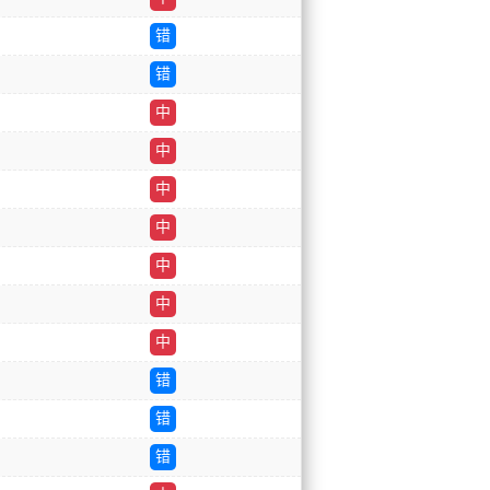
错
错
中
中
中
中
中
中
中
错
错
错