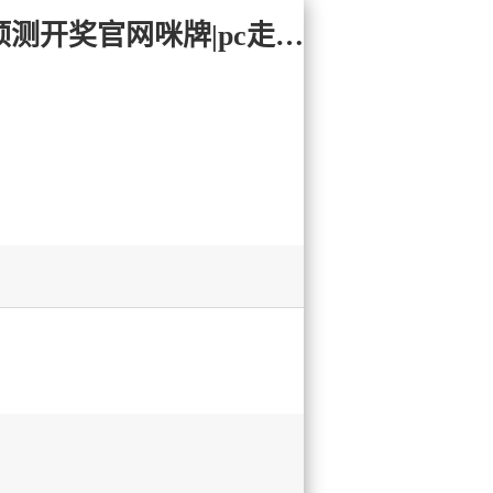
易记网址:28yc.com 加拿大28-加拿大pc预测结果走势|加拿大28预测开奖官网咪牌|pc走势最新预测_火热研究!