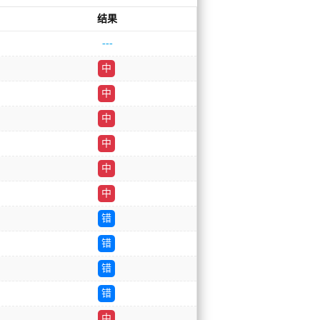
结果
---
中
中
中
中
中
中
错
错
错
错
中