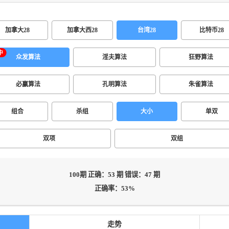
加拿大28
加拿大西28
台湾28
比特币28
众发算法
淫夫算法
狂野算法
必赢算法
孔明算法
朱雀算法
组合
杀组
大小
单双
双项
双组
100期 正确：53 期 错误：47 期
正确率：53%
走势