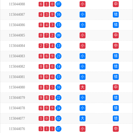
115044088
6
1
0
07
小
中
115044087
4
3
9
16
小
错
115044086
8
4
3
15
小
错
115044085
0
7
2
09
小
中
115044084
2
7
4
13
小
中
115044083
8
6
9
23
小
错
115044082
0
8
6
14
小
错
115044081
9
0
6
15
小
错
115044080
8
3
5
16
大
中
115044079
9
8
5
22
小
错
115044078
6
9
9
24
小
错
115044077
1
0
1
02
大
错
115044076
5
1
1
07
小
中