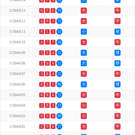
115044114
4
7
9
20
小
错
115044113
6
7
6
19
大
中
115044112
4
9
2
15
大
中
115044111
9
1
5
15
小
错
115044110
4
7
7
18
大
中
115044109
3
5
4
12
大
错
115044108
5
6
0
11
大
错
115044107
3
8
4
15
大
中
115044106
6
2
1
09
大
错
115044105
8
8
6
22
大
中
115044104
2
8
3
13
小
中
115044103
0
3
6
09
小
中
115044102
2
9
6
17
大
中