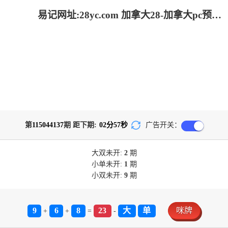
易记网址:28yc.com 加拿大28-加拿大pc预测结果走势|加拿大28预测开奖官网咪牌|pc走势最新预测_火热研究!
第
115044137
期 距下期:
02
分
57
秒
广告开关：
大双
未开:
2
期
小单
未开:
1
期
小双
未开:
9
期
9
6
8
23
大
单
咪牌
+
+
=
-