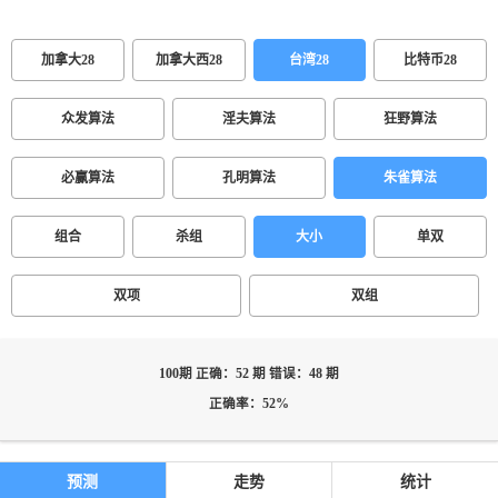
加拿大28
加拿大西28
台湾28
比特币28
众发算法
淫夫算法
狂野算法
必赢算法
孔明算法
朱雀算法
组合
杀组
大小
单双
双项
双组
100期 正确：52 期 错误：48 期
正确率：52%
预测
走势
统计