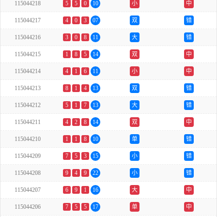
115044218
5
5
0
10
小
中
115044217
4
0
3
07
双
错
115044216
3
0
8
11
大
错
115044215
1
8
5
14
双
中
115044214
4
1
6
11
小
中
115044213
8
1
4
13
双
错
115044212
5
1
7
13
大
错
115044211
4
2
8
14
双
中
115044210
1
1
8
10
单
错
115044209
7
5
3
15
小
错
115044208
9
4
9
22
小
错
115044207
6
9
1
16
大
中
115044206
7
5
5
17
单
中