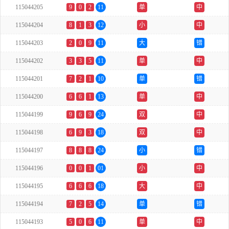
115044205
9
0
2
11
单
中
115044204
8
1
3
12
小
中
115044203
2
0
9
11
大
错
115044202
3
3
5
11
单
中
115044201
7
2
1
10
单
错
115044200
6
6
1
13
单
中
115044199
9
6
9
24
双
中
115044198
6
9
3
18
双
中
115044197
8
8
8
24
小
错
115044196
0
0
1
01
小
中
115044195
6
6
6
18
大
中
115044194
7
2
5
14
单
错
115044193
5
0
6
11
单
中