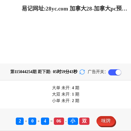
易记网址:28yc.com 加拿大28-加拿大pc预测结果走势|加拿大28预测开奖官网咪牌|pc走势最新预测_火热研究!
第
115044254
期 距下期:
05
时
59
分
43
秒
广告开关：
大单
未开:
4
期
大双
未开:
1
期
小单
未开:
2
期
2
0
4
06
小
双
咪牌
+
+
=
-