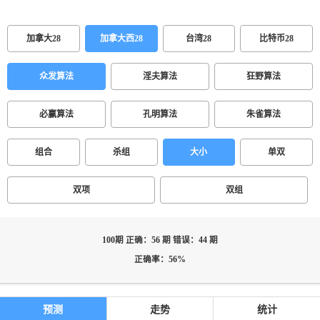
加拿大28
加拿大西28
台湾28
比特币28
众发算法
淫夫算法
狂野算法
必赢算法
孔明算法
朱雀算法
组合
杀组
大小
单双
双项
双组
100期 正确：56 期 错误：44 期
正确率：56%
预测
走势
统计