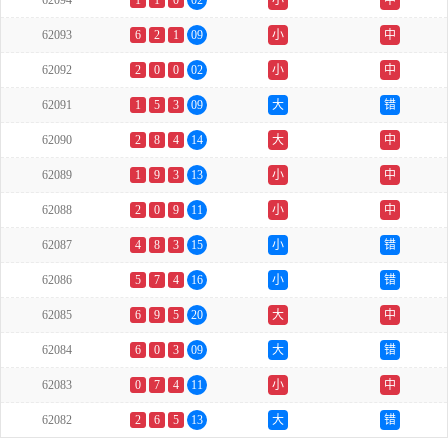
62094
1
1
0
02
小
中
62093
6
2
1
09
小
中
62092
2
0
0
02
小
中
62091
1
5
3
09
大
错
62090
2
8
4
14
大
中
62089
1
9
3
13
小
中
62088
2
0
9
11
小
中
62087
4
8
3
15
小
错
62086
5
7
4
16
小
错
62085
6
9
5
20
大
中
62084
6
0
3
09
大
错
62083
0
7
4
11
小
中
62082
2
6
5
13
大
错