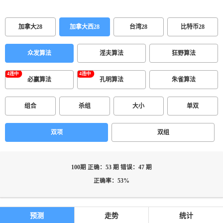
加拿大28
加拿大西28
台湾28
比特币28
众发算法
淫夫算法
狂野算法
必赢算法
孔明算法
朱雀算法
组合
杀组
大小
单双
双项
双组
100期 正确：53 期 错误：47 期
正确率：53%
预测
走势
统计