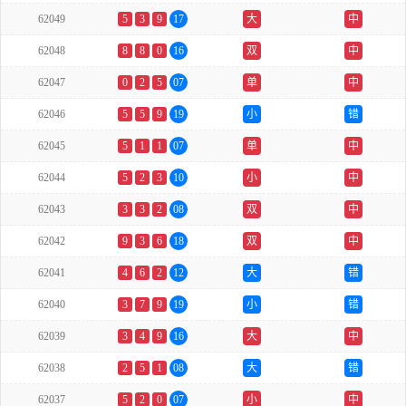
62049
5
3
9
17
大
中
62048
8
8
0
16
双
中
62047
0
2
5
07
单
中
62046
5
5
9
19
小
错
62045
5
1
1
07
单
中
62044
5
2
3
10
小
中
62043
3
3
2
08
双
中
62042
9
3
6
18
双
中
62041
4
6
2
12
大
错
62040
3
7
9
19
小
错
62039
3
4
9
16
大
中
62038
2
5
1
08
大
错
62037
5
2
0
07
小
中