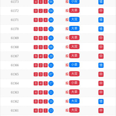
小双
61373
4
1
1
06
殺
错
大单
61372
0
2
2
04
殺
中
大双
61371
9
3
4
16
殺
错
大单
61370
5
5
5
15
殺
错
大单
61369
9
0
2
11
殺
中
大双
61368
2
3
3
08
殺
中
大单
61367
9
4
7
20
殺
中
小单
61366
0
2
9
11
殺
错
大双
61365
2
3
2
07
殺
中
小单
61364
8
4
5
17
殺
中
大单
61363
4
0
7
11
殺
中
大双
61362
8
6
2
16
殺
错
大双
61361
4
8
1
13
殺
中