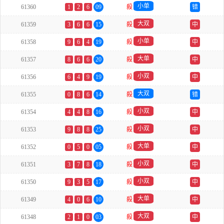
小单
61360
1
2
6
09
殺
错
大双
61359
3
6
6
15
殺
中
小单
61358
9
6
4
19
殺
中
大单
61357
8
6
6
20
殺
中
小双
61356
6
4
9
19
殺
中
大双
61355
0
8
6
14
殺
错
小双
61354
4
4
8
16
殺
中
小双
61353
9
8
8
25
殺
中
大单
61352
0
5
0
05
殺
中
小双
61351
3
7
8
18
殺
中
小双
61350
9
3
5
17
殺
中
大单
61349
4
0
6
10
殺
中
大双
61348
2
1
0
03
殺
中