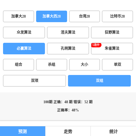
加拿大28
加拿大西28
台湾28
比特币28
众发算法
淫夫算法
狂野算法
必赢算法
孔明算法
朱雀算法
组合
杀组
大小
单双
双项
双组
100期 正确：48 期 错误：52 期
正确率：48%
预测
走势
统计