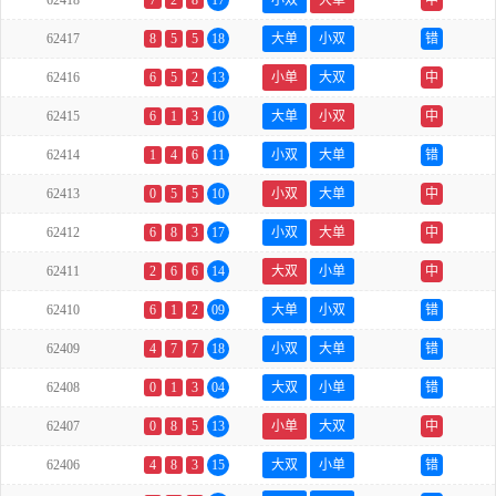
62418
7
2
8
17
小双
大单
中
62417
8
5
5
18
大单
小双
错
62416
6
5
2
13
小单
大双
中
62415
6
1
3
10
大单
小双
中
62414
1
4
6
11
小双
大单
错
62413
0
5
5
10
小双
大单
中
62412
6
8
3
17
小双
大单
中
62411
2
6
6
14
大双
小单
中
62410
6
1
2
09
大单
小双
错
62409
4
7
7
18
小双
大单
错
62408
0
1
3
04
大双
小单
错
62407
0
8
5
13
小单
大双
中
62406
4
8
3
15
大双
小单
错