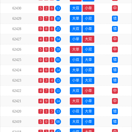
62430
5
2
6
13
大双
小单
中
62429
3
7
8
18
大单
小双
错
62428
9
8
8
25
大双
小单
错
62427
4
1
9
14
小单
大双
中
62426
5
9
5
19
大单
小双
中
62425
0
0
1
01
小双
大单
错
62424
4
6
4
14
大单
小双
错
62423
8
3
4
15
小单
大双
错
62422
4
7
0
11
大双
小单
中
62421
4
9
1
14
大双
小单
中
62420
7
1
5
13
小双
大单
错
62419
5
0
3
08
大双
小单
错