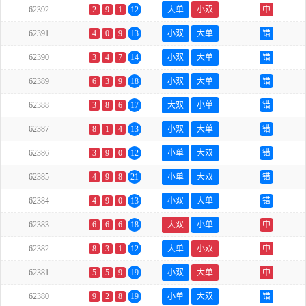
62392
2
9
1
12
大单
小双
中
62391
4
0
9
13
小双
大单
错
62390
3
4
7
14
小双
大单
错
62389
6
3
9
18
小双
大单
错
62388
3
8
6
17
大双
小单
错
62387
8
1
4
13
小双
大单
错
62386
3
9
0
12
小单
大双
错
62385
4
9
8
21
小单
大双
错
62384
4
9
0
13
小双
大单
错
62383
6
6
6
18
大双
小单
中
62382
8
3
1
12
大单
小双
中
62381
5
5
9
19
小双
大单
中
62380
9
2
8
19
小单
大双
错