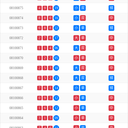
08100875
4
9
6
19
小
双
错
08100874
8
8
0
16
小
双
中
08100873
6
8
8
22
小
单
错
08100872
2
7
8
17
大
单
中
08100871
1
1
4
06
大
双
中
08100870
1
2
2
05
小
单
中
08100869
2
5
3
10
大
双
中
08100868
6
5
2
13
大
双
错
08100867
7
6
1
14
小
单
错
08100866
0
9
3
12
小
单
中
08100865
1
6
5
12
小
单
中
08100864
3
1
5
09
小
单
中