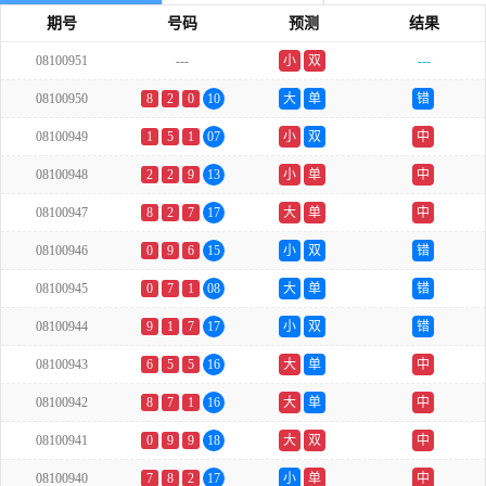
期号
号码
预测
结果
08100951
---
小
双
---
08100950
8
2
0
10
大
单
错
08100949
1
5
1
07
小
双
中
08100948
2
2
9
13
小
单
中
08100947
8
2
7
17
大
单
中
08100946
0
9
6
15
小
双
错
08100945
0
7
1
08
大
单
错
08100944
9
1
7
17
小
双
错
08100943
6
5
5
16
大
单
中
08100942
8
7
1
16
大
单
中
08100941
0
9
9
18
大
双
中
08100940
7
8
2
17
小
单
中