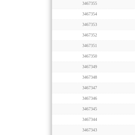
3467355
3467354
3467353
3467352
3467351
3467350
3467349
3467348
3467347
3467346
3467345
3467344
3467343