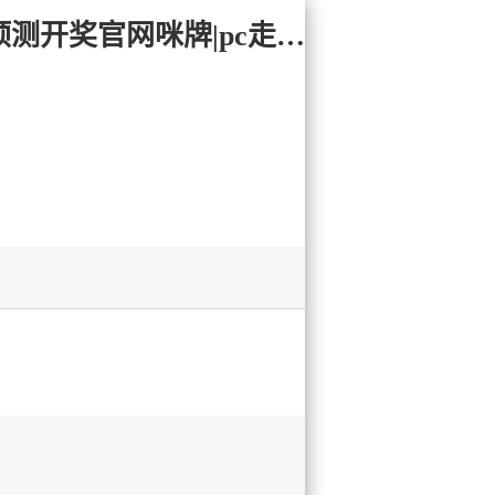
易记网址:28yc.com 加拿大28-加拿大pc预测结果走势|加拿大28预测开奖官网咪牌|pc走势最新预测_火热研究!