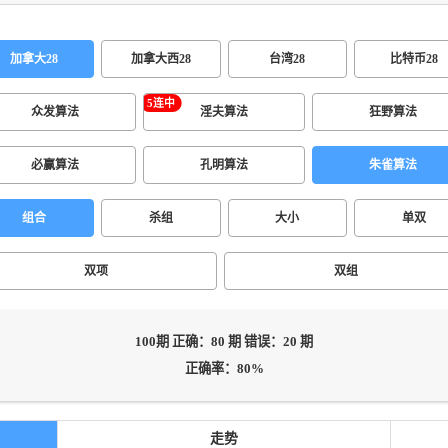
加拿大28
加拿大西28
台湾28
比特币28
众发算法
淫夫算法
狂野算法
必赢算法
孔明算法
朱雀算法
组合
杀组
大小
单双
双项
双组
100期 正确：80 期 错误：20 期
正确率：80%
走势