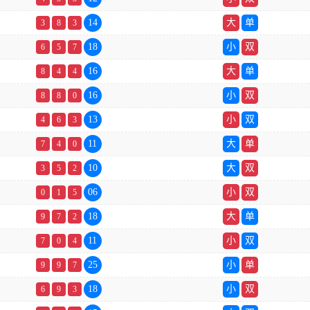
14
大
单
3
8
3
18
小
双
6
5
7
16
大
单
8
4
4
16
小
双
8
8
0
13
小
双
4
6
3
11
大
单
7
4
0
10
大
双
3
5
2
06
小
双
0
1
5
18
大
单
9
7
2
11
小
双
7
0
4
25
小
单
9
9
7
18
小
双
6
9
3