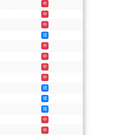
中
中
中
错
中
中
中
中
错
错
错
中
中