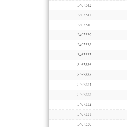
3467342
3467341
3467340
3467339
3467338
3467337
3467336
3467335
3467334
3467333
3467332
3467331
3467330