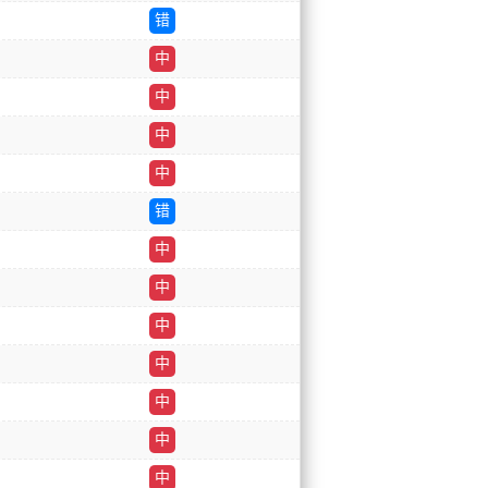
错
中
中
中
中
错
中
中
中
中
中
中
中