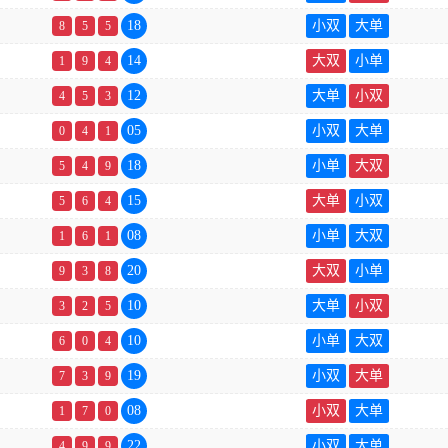
18
小双
大单
8
5
5
14
大双
小单
1
9
4
12
大单
小双
4
5
3
05
小双
大单
0
4
1
18
小单
大双
5
4
9
15
大单
小双
5
6
4
08
小单
大双
1
6
1
20
大双
小单
9
3
8
10
大单
小双
3
2
5
10
小单
大双
6
0
4
19
小双
大单
7
3
9
08
小双
大单
1
7
0
22
小双
大单
4
9
9