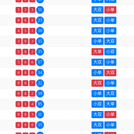
11
大双
小单
5
3
3
23
大双
小单
8
6
9
10
大双
小单
4
5
1
15
小单
大双
3
9
3
15
大单
小双
5
8
2
17
大双
小单
5
6
6
14
小单
大双
6
8
0
22
大双
小单
9
6
7
19
小单
大双
9
8
2
05
小双
大单
0
1
4
11
大双
小单
0
8
3
15
大双
小单
6
9
0