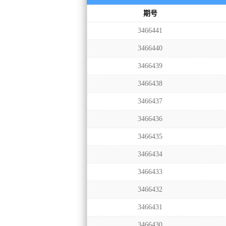
期号
3466441
3466440
3466439
3466438
3466437
3466436
3466435
3466434
3466433
3466432
3466431
3466430