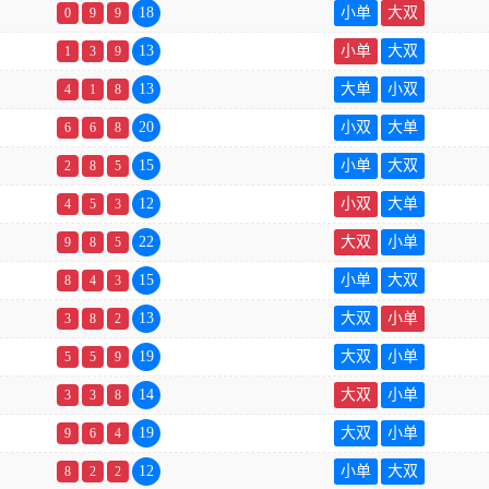
18
小单
大双
0
9
9
13
小单
大双
1
3
9
13
大单
小双
4
1
8
20
小双
大单
6
6
8
15
小单
大双
2
8
5
12
小双
大单
4
5
3
22
大双
小单
9
8
5
15
小单
大双
8
4
3
13
大双
小单
3
8
2
19
大双
小单
5
5
9
14
大双
小单
3
3
8
19
大双
小单
9
6
4
12
小单
大双
8
2
2