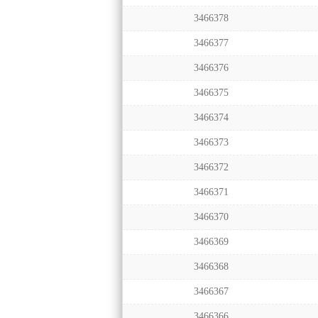
3466378
3466377
3466376
3466375
3466374
3466373
3466372
3466371
3466370
3466369
3466368
3466367
3466366