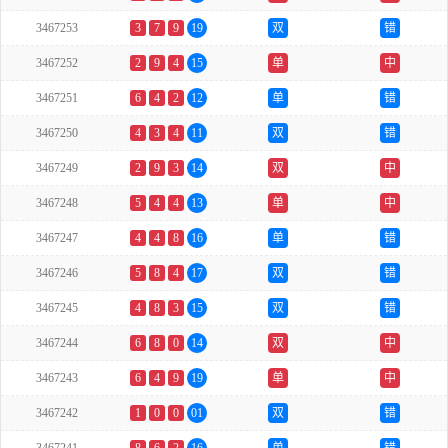
3467253
3
7
9
19
双
错
3467252
2
9
4
15
单
中
3467251
6
4
2
12
单
错
3467250
4
3
4
11
双
错
3467249
2
9
3
14
双
中
3467248
5
4
4
13
单
中
3467247
4
4
8
16
单
错
3467246
5
8
4
17
双
错
3467245
4
8
3
15
双
错
3467244
6
8
0
14
双
中
3467243
6
4
9
19
单
中
3467242
1
0
0
01
双
错