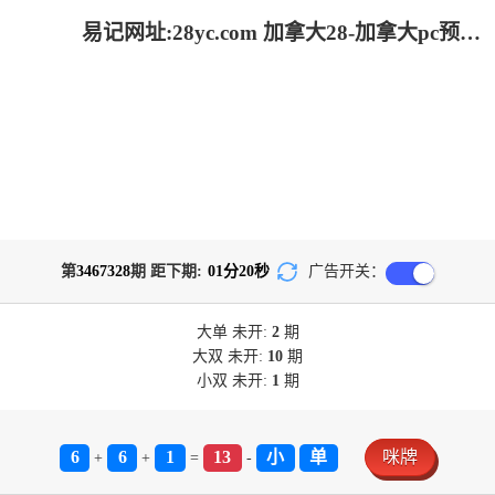
易记网址:28yc.com 加拿大28-加拿大pc预测结果走势|加拿大28预测开奖官网咪牌|pc走势最新预测_火热研究!
第
3467328
期 距下期:
01
分
20
秒
广告开关：
大单
未开:
2
期
大双
未开:
10
期
小双
未开:
1
期
6
6
1
13
小
单
咪牌
+
+
=
-