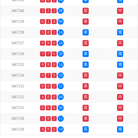
3467241
8
6
2
16
单
错
3467240
3
2
3
08
双
中
3467239
0
1
8
09
单
中
3467238
5
8
1
14
单
错
3467237
9
9
6
24
双
中
3467236
7
7
6
20
单
错
3467235
0
8
6
14
单
错
3467234
9
7
0
16
双
中
3467233
8
0
3
11
单
中
3467232
4
0
0
04
双
中
3467231
0
0
6
06
双
中
3467230
1
8
2
11
单
中
3467229
4
9
6
19
双
错