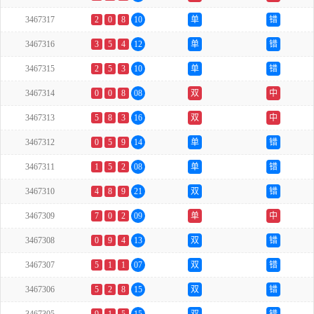
3467317
2
0
8
10
单
错
3467316
3
5
4
12
单
错
3467315
2
5
3
10
单
错
3467314
0
0
8
08
双
中
3467313
5
8
3
16
双
中
3467312
0
5
9
14
单
错
3467311
1
5
2
08
单
错
3467310
4
8
9
21
双
错
3467309
7
0
2
09
单
中
3467308
0
9
4
13
双
错
3467307
5
1
1
07
双
错
3467306
5
2
8
15
双
错