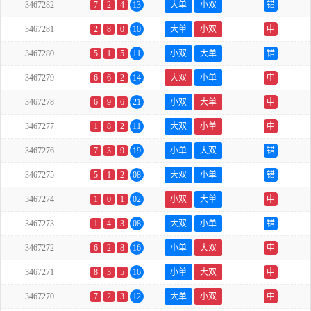
3467282
7
2
4
13
大单
小双
错
3467281
2
8
0
10
大单
小双
中
3467280
5
1
5
11
小双
大单
错
3467279
6
6
2
14
大双
小单
中
3467278
6
9
6
21
小双
大单
中
3467277
1
8
2
11
大双
小单
中
3467276
7
3
9
19
小单
大双
错
3467275
5
1
2
08
大双
小单
错
3467274
1
0
1
02
小双
大单
中
3467273
1
4
3
08
大双
小单
错
3467272
6
2
8
16
小单
大双
中
3467271
8
3
5
16
小单
大双
中
3467270
7
2
3
12
大单
小双
中