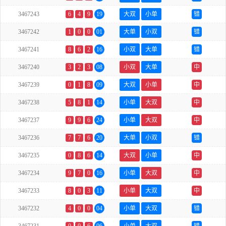
3467243
6
4
9
19
大双
小单
错
3467242
1
0
0
01
大单
小双
错
3467241
8
6
2
16
小双
大单
错
3467240
3
2
3
08
小双
大单
中
3467239
0
1
8
09
大双
小单
中
3467238
5
8
1
14
小单
大双
中
3467237
9
9
6
24
小单
大双
中
3467236
7
7
6
20
大单
小双
错
3467235
0
8
6
14
大双
小单
中
3467234
9
7
0
16
小单
大双
中
3467233
8
0
3
11
小单
大双
中
3467232
4
0
0
04
小单
大双
错