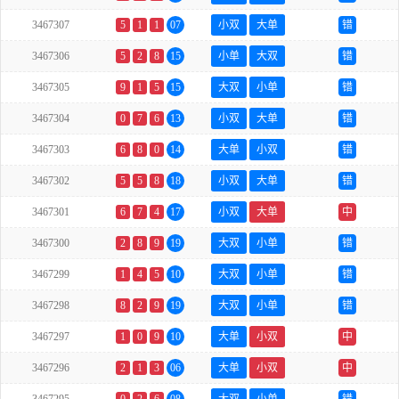
3467307
5
1
1
07
小双
大单
错
3467306
5
2
8
15
小单
大双
错
3467305
9
1
5
15
大双
小单
错
3467304
0
7
6
13
小双
大单
错
3467303
6
8
0
14
大单
小双
错
3467302
5
5
8
18
小双
大单
错
3467301
6
7
4
17
小双
大单
中
3467300
2
8
9
19
大双
小单
错
3467299
1
4
5
10
大双
小单
错
3467298
8
2
9
19
大双
小单
错
3467297
1
0
9
10
大单
小双
中
3467296
2
1
3
06
大单
小双
中