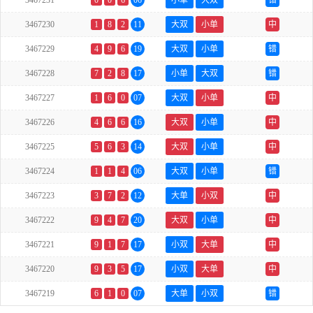
3467231
0
0
6
06
小单
大双
错
3467230
1
8
2
11
大双
小单
中
3467229
4
9
6
19
大双
小单
错
3467228
7
2
8
17
小单
大双
错
3467227
1
6
0
07
大双
小单
中
3467226
4
6
6
16
大双
小单
中
3467225
5
6
3
14
大双
小单
中
3467224
1
1
4
06
大双
小单
错
3467223
3
7
2
12
大单
小双
中
3467222
9
4
7
20
大双
小单
中
3467221
9
1
7
17
小双
大单
中
3467220
9
3
5
17
小双
大单
中
3467219
6
1
0
07
大单
小双
错