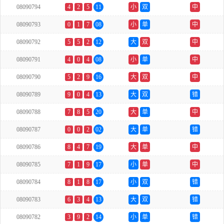
08090794
4
2
5
11
小
双
中
08090793
0
1
7
08
小
单
中
08090792
5
5
2
12
大
双
中
08090791
4
0
4
08
小
单
中
08090790
5
2
9
16
大
双
中
08090789
9
0
4
13
大
双
错
08090788
7
8
5
20
大
单
中
08090787
0
0
2
02
大
单
错
08090786
8
4
7
19
大
单
中
08090785
7
1
9
17
小
单
中
08090784
8
1
8
17
小
双
错
08090783
6
3
4
13
大
双
错
08090782
3
9
2
14
小
单
错