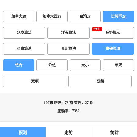
加拿大28
加拿大西28
台湾28
比特币28
众发算法
淫夫算法
狂野算法
必赢算法
孔明算法
朱雀算法
组合
杀组
大小
单双
双项
双组
100期 正确：73 期 错误：27 期
正确率：73%
预测
走势
统计