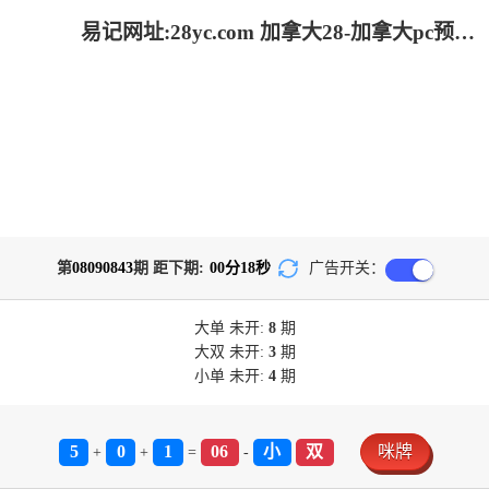
易记网址:28yc.com 加拿大28-加拿大pc预测结果走势|加拿大28预测开奖官网咪牌|pc走势最新预测_火热研究!
第
08090843
期 距下期:
00
分
18
秒
广告开关：
大单
未开:
8
期
大双
未开:
3
期
小单
未开:
4
期
5
0
1
06
小
双
咪牌
+
+
=
-