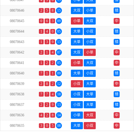
08070647
4
3
8
15
小单
大双
错
08070646
2
5
8
15
大双
小单
错
08070645
0
6
3
09
小单
大双
中
08070644
1
4
0
05
大单
小双
错
08070643
1
3
9
13
大单
小双
错
08070642
2
1
4
07
大双
小单
中
08070641
1
2
2
05
小单
大双
中
08070640
7
1
1
09
大单
小双
错
08070639
2
8
2
12
小双
大单
中
08070638
7
7
4
18
小双
大单
错
08070637
2
2
9
13
小双
大单
错
08070636
4
2
8
14
小单
大双
中
08070635
3
0
5
08
大单
小双
中