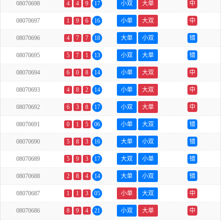
08070698
4
4
9
17
小双
大单
中
08070697
1
9
6
16
小单
大双
中
08070696
4
7
7
18
大单
小双
错
08070695
5
7
1
13
小双
大单
错
08070694
6
0
8
14
小单
大双
中
08070693
4
8
2
14
小单
大双
中
08070692
6
3
8
17
小双
大单
中
08070691
0
1
5
06
小单
大双
错
08070690
5
8
3
16
大单
小双
错
08070689
5
9
3
17
大双
小单
错
08070688
2
8
4
14
大单
小双
错
08070687
1
1
3
05
小单
大双
中
08070686
8
9
4
21
小双
大单
中