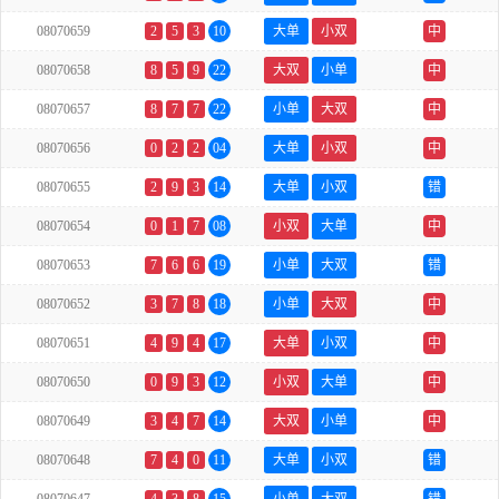
08070659
2
5
3
10
大单
小双
中
08070658
8
5
9
22
大双
小单
中
08070657
8
7
7
22
小单
大双
中
08070656
0
2
2
04
大单
小双
中
08070655
2
9
3
14
大单
小双
错
08070654
0
1
7
08
小双
大单
中
08070653
7
6
6
19
小单
大双
错
08070652
3
7
8
18
小单
大双
中
08070651
4
9
4
17
大单
小双
中
08070650
0
9
3
12
小双
大单
中
08070649
3
4
7
14
大双
小单
中
08070648
7
4
0
11
大单
小双
错