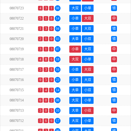
08070723
4
3
1
08
大双
小单
错
08070722
5
1
8
14
小单
大双
中
08070721
1
3
0
04
小单
大双
错
08070720
2
1
0
03
大单
小双
错
08070719
3
1
3
07
小单
大双
中
08070718
4
8
6
18
大双
小单
中
08070717
5
3
8
16
小单
大双
中
08070716
9
5
9
23
小单
大双
错
08070715
7
4
3
14
大单
小双
错
08070714
6
0
2
08
大双
小单
错
08070713
5
0
5
10
大单
小双
中
08070712
5
6
6
17
大双
小单
错