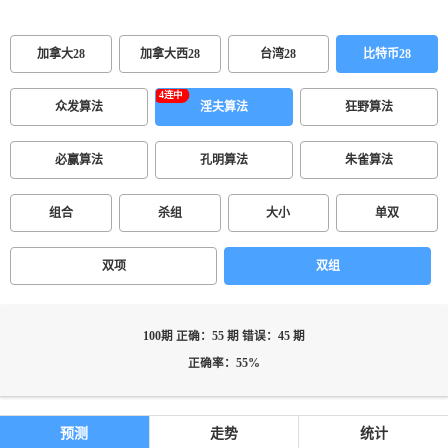
加拿大28
加拿大西28
台湾28
比特币28
众发算法
淫夫算法
狂野算法
必赢算法
孔明算法
朱雀算法
组合
杀组
大小
单双
双项
双组
100期 正确：55 期 错误：45 期
正确率：55%
预测
走势
统计