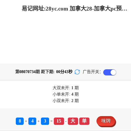
易记网址:28yc.com 加拿大28-加拿大pc预测结果走势|加拿大28预测开奖官网咪牌|pc走势最新预测_火热研究!
第
08070734
期 距下期:
00
分
43
秒
广告开关：
大双
未开:
1
期
小单
未开:
4
期
小双
未开:
2
期
8
4
3
15
大
单
咪牌
+
+
=
-