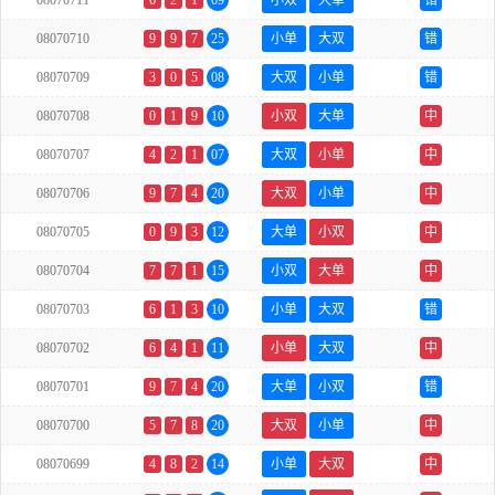
08070711
6
2
1
09
小双
大单
错
08070710
9
9
7
25
小单
大双
错
08070709
3
0
5
08
大双
小单
错
08070708
0
1
9
10
小双
大单
中
08070707
4
2
1
07
大双
小单
中
08070706
9
7
4
20
大双
小单
中
08070705
0
9
3
12
大单
小双
中
08070704
7
7
1
15
小双
大单
中
08070703
6
1
3
10
小单
大双
错
08070702
6
4
1
11
小单
大双
中
08070701
9
7
4
20
大单
小双
错
08070700
5
7
8
20
大双
小单
中
08070699
4
8
2
14
小单
大双
中