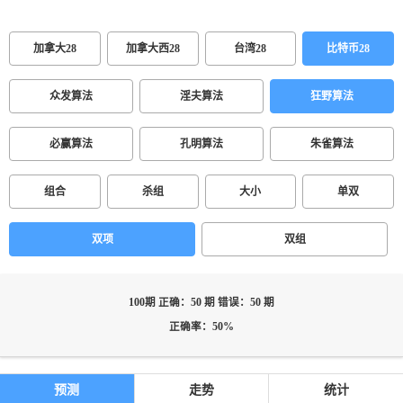
加拿大28
加拿大西28
台湾28
比特币28
众发算法
淫夫算法
狂野算法
必赢算法
孔明算法
朱雀算法
组合
杀组
大小
单双
双项
双组
100期 正确：50 期 错误：50 期
正确率：50%
预测
走势
统计