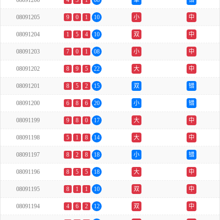
08091206
4
3
1
08
单
错
08091205
9
0
1
10
小
中
08091204
1
5
4
10
双
中
08091203
7
0
1
08
小
中
08091202
8
9
5
22
大
中
08091201
8
5
2
15
双
错
08091200
6
8
6
20
小
错
08091199
9
8
0
17
大
中
08091198
5
1
8
14
大
中
08091197
8
2
8
18
小
错
08091196
8
5
5
18
大
中
08091195
8
1
1
10
双
中
08091194
4
6
2
12
双
中