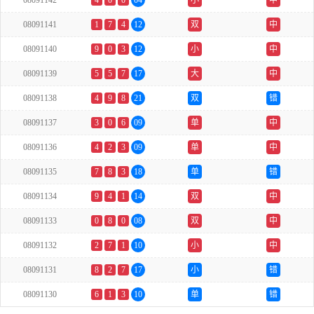
08091142
4
0
0
04
小
中
08091141
1
7
4
12
双
中
08091140
9
0
3
12
小
中
08091139
5
5
7
17
大
中
08091138
4
9
8
21
双
错
08091137
3
0
6
09
单
中
08091136
4
2
3
09
单
中
08091135
7
8
3
18
单
错
08091134
9
4
1
14
双
中
08091133
0
8
0
08
双
中
08091132
2
7
1
10
小
中
08091131
8
2
7
17
小
错
08091130
6
1
3
10
单
错