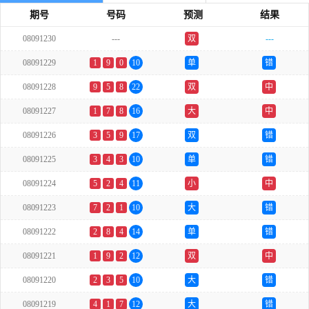
期号
号码
预测
结果
08091230
---
双
---
08091229
1
9
0
10
单
错
08091228
9
5
8
22
双
中
08091227
1
7
8
16
大
中
08091226
3
5
9
17
双
错
08091225
3
4
3
10
单
错
08091224
5
2
4
11
小
中
08091223
7
2
1
10
大
错
08091222
2
8
4
14
单
错
08091221
1
9
2
12
双
中
08091220
2
3
5
10
大
错
08091219
4
1
7
12
大
错