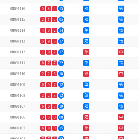
08091116
5
8
2
15
双
错
08091115
2
1
2
05
双
错
08091114
4
8
2
14
单
错
08091113
5
9
3
17
双
错
08091112
1
9
7
17
单
中
08091111
8
7
7
22
单
错
08091110
2
2
6
10
双
中
08091109
0
5
7
12
单
错
08091108
2
2
8
12
单
错
08091107
6
6
7
19
双
错
08091106
3
5
0
08
双
中
08091105
6
9
0
15
单
中