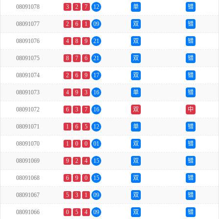
08091078
3
2
7
12
单
错
08091077
2
6
1
09
双
错
08091076
4
8
9
21
双
错
08091075
8
7
6
21
双
错
08091074
2
6
9
17
双
错
08091073
4
9
3
16
单
错
08091072
6
3
7
16
双
中
08091071
1
6
5
12
单
错
08091070
1
0
0
01
双
错
08091069
9
2
4
15
双
错
08091068
6
9
0
15
双
错
08091067
5
3
1
09
双
错
08091066
0
5
4
09
双
错