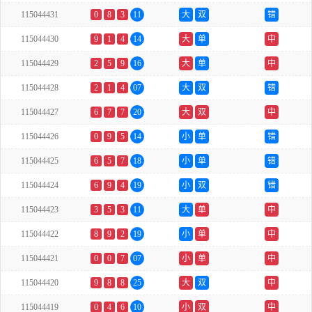
115044431
0
8
3
11
大
双
错
115044430
9
1
4
14
大
单
中
115044429
2
5
9
16
大
单
中
115044428
2
1
4
07
大
双
错
115044427
6
7
7
20
大
双
中
115044426
0
9
5
14
小
单
错
115044425
6
5
7
18
小
单
错
115044424
6
9
4
19
小
双
错
115044423
3
5
3
11
大
单
中
115044422
8
9
2
19
小
单
中
115044421
0
0
7
07
小
单
中
115044420
9
8
8
25
大
双
中
115044419
0
4
6
10
小
双
中