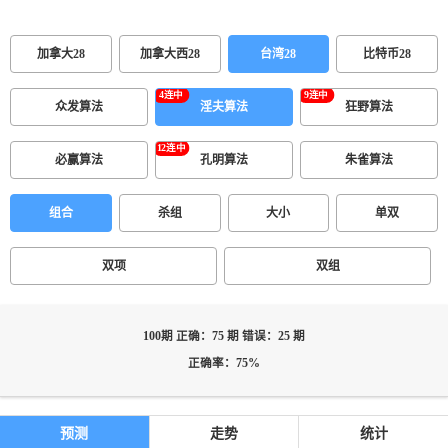
加拿大28
加拿大西28
台湾28
比特币28
众发算法
淫夫算法
狂野算法
必赢算法
孔明算法
朱雀算法
组合
杀组
大小
单双
双项
双组
100期 正确：75 期 错误：25 期
正确率：75%
预测
走势
统计