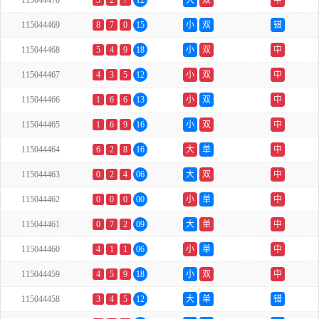
115044470
3
2
7
12
大
双
中
115044469
8
7
0
15
小
双
错
115044468
5
4
9
18
小
双
中
115044467
4
3
5
12
小
双
中
115044466
1
6
6
13
小
双
中
115044465
1
6
9
16
小
双
中
115044464
6
2
8
16
大
单
中
115044463
0
2
4
06
大
双
中
115044462
0
0
0
00
小
单
中
115044461
0
7
2
09
大
单
中
115044460
4
1
1
06
小
单
中
115044459
4
5
9
18
小
双
中
115044458
3
4
5
12
大
单
错