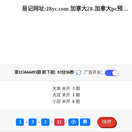
易记网址:28yc.com 加拿大28-加拿大pc预测结果走势|加拿大28预测开奖官网咪牌|pc走势最新预测_火热研究!
第
115044493
期 距下期:
03
分
35
秒
广告开关：
大单
未开:
3
期
大双
未开:
1
期
小双
未开:
6
期
3
3
5
11
小
单
咪牌
+
+
=
-