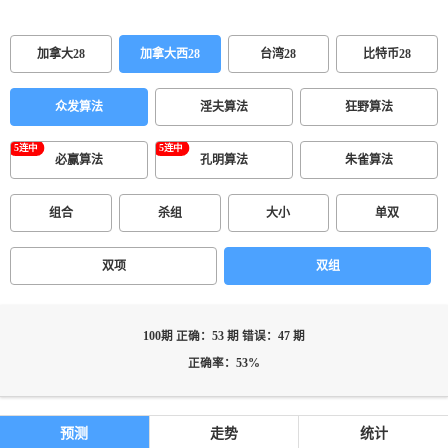
加拿大28
加拿大西28
台湾28
比特币28
众发算法
淫夫算法
狂野算法
必赢算法
孔明算法
朱雀算法
组合
杀组
大小
单双
双项
双组
100期 正确：53 期 错误：47 期
正确率：53%
预测
走势
统计