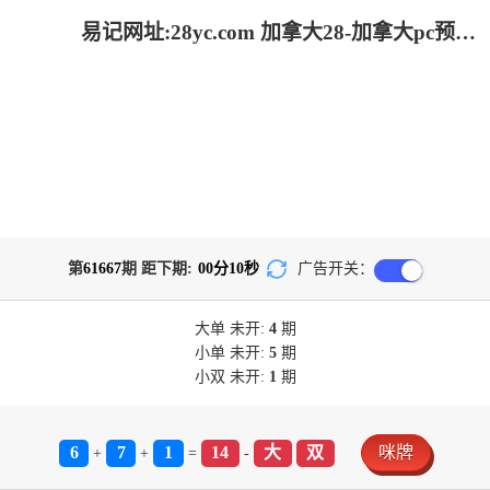
易记网址:28yc.com 加拿大28-加拿大pc预测结果走势|加拿大28预测开奖官网咪牌|pc走势最新预测_火热研究!
第
61667
期 距下期:
00
分
10
秒
广告开关：
大单
未开:
4
期
小单
未开:
5
期
小双
未开:
1
期
6
7
1
14
大
双
咪牌
+
+
=
-