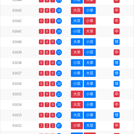
61644
7
9
7
23
小双
大单
中
61643
6
9
3
18
大双
小单
中
61642
0
2
7
09
大双
小单
中
61641
5
9
5
19
小双
大单
中
61640
0
4
9
13
大单
小双
错
61639
0
8
7
15
大单
小双
中
61638
8
2
6
16
小双
大单
错
61637
8
5
8
21
小单
大双
错
61636
6
8
6
20
小双
大单
错
61635
5
9
8
22
大双
小单
中
61634
4
7
9
20
大双
小单
中
61633
8
7
6
21
大双
小单
错
61632
3
2
2
07
小单
大双
中