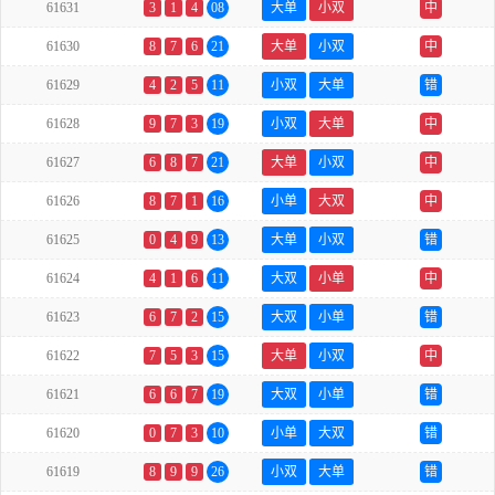
61631
3
1
4
08
大单
小双
中
61630
8
7
6
21
大单
小双
中
61629
4
2
5
11
小双
大单
错
61628
9
7
3
19
小双
大单
中
61627
6
8
7
21
大单
小双
中
61626
8
7
1
16
小单
大双
中
61625
0
4
9
13
大单
小双
错
61624
4
1
6
11
大双
小单
中
61623
6
7
2
15
大双
小单
错
61622
7
5
3
15
大单
小双
中
61621
6
6
7
19
大双
小单
错
61620
0
7
3
10
小单
大双
错
61619
8
9
9
26
小双
大单
错